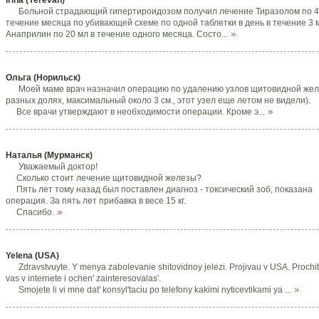
Irina (Yerevan)
Больной страдающий гипертироидозом получил лечение Тиразолом по 4
течение месяца по убивающей схеме по одной таблетки в день в течение 3 
Анаприлин по 20 мл в течение одного месяца. Состо...
Ольга (Норильск)
Моей маме врач назначил операцию по удалению узлов щитовидной жел
разных долях, максимальный около 3 см., этот узел еще летом не видели).
Все врачи утверждают в необходимости операции. Кроме э...
Наталья (Мурманск)
Уважаемый доктор!
Сколько стоит лечение щитовидной железы?
Пять лет тому назад был поставлен диагноз - токсический зоб, показана
операция. За пять лет прибавка в весе 15 кг.
Спасибо.
Yelena (USA)
Zdravstvuyte. Y menya zabolevanie shitovidnoy jelezi. Projivau v USA. Prochit
vas v internete i ochen' zainteresovalas'.
Smojete li vi mne dat' konsyl'taciu po telefony kakimi nyticevtikami ya ...