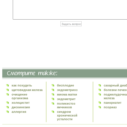
как похудеть
бесплодие
сахарный диа
щитовидная железа
эндометриоз
болезни печен
очищение
миома матки
поджелудочна
организма
железа
эндометрит
холецистит
панкреатит
поликистоз
дискинезия
яичников
псориаз
аллергия
синдром
хронической
усталости