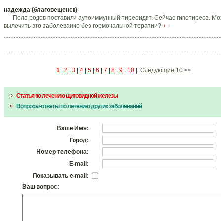
надежда (благовещенск)
Поле родов поставили аутоиммунный тиреоидит. Сейчас гипотиреоз. Мо
вылечить это заболевание без гормональной терапии?
1
|
2
|
3
|
4
|
5
|
6
|
7
|
8
|
9
|
10
|
Следующие 10 >>
Статья по лечению щитовидной железы
Вопросы-ответы по лечению других заболеваний
Ваше Имя:
Город:
Номер телефона:
E-mail:
Показывать e-mail:
Ваш вопрос: