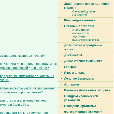
Заболевания поджелудочной
железы
Сахарный диабет
Панкреатит
Щитовидная железа
Органы малого таза
эндометриоз
миома матки
эндометрит
поликистоз яичников
Долголетие и продление
жизни
Дискинезия
ак определить цирроз печени?
Дисбактериоз кишечника
еобходима ли операция при объёмном
Гастрит
бразовании правой доли печени?
Язва желудка
пределение симптомов заболевания
Лечение бесплодия
ечени.
Аллергия
ак получить консультацию по лечению
Кожные заболевания, псориаз
лкогольного цирроза печени?
Синдром хронической
усталости
ернистая и увеличенная печень,
яжесть и боли в боку
Очищение организма
Функции головного мозга
то означает сильно увеличенная