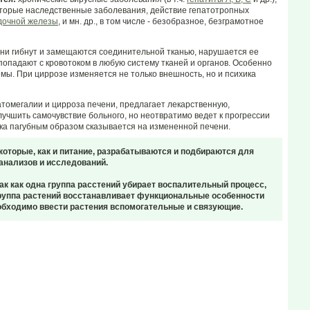
оторые наследственные заболевания, действие гепатотропных
дочной железы
, и мн. др., в том числе - безобразное, безграмотное
ни гибнут и замещаются соединительной тканью, нарушается ее
опадают с кровотоком в любую систему тканей и органов. Особенно
ы. При циррозе изменяется не только внешность, но и психика
томегалии и цирроза печени, предлагает лекарственную,
учшить самочувствие больного, но неотвратимо ведет к прогрессии
ека пагубным образом сказывается на измененной печени.
 которые, как и питание, разрабатываются и подбираются для
анализов и исследований.
ак как одна группа расстений убирает воспалительный процесс,
 группа растений восстанавливает функциональные особенности
необходимо ввести растения вспомогательные и связующие.