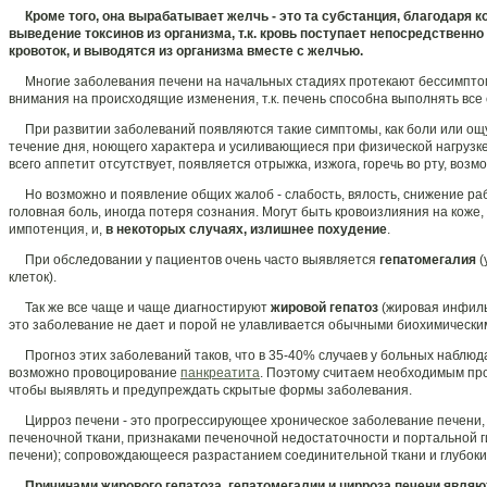
Кроме того, она вырабатывает желчь - это та субстанция, благодаря
выведение токсинов из организма, т.к. кровь поступает непосредственно
кровоток, и выводятся из организма вместе с желчью.
Многие заболевания печени на начальных стадиях протекают бессимптомн
внимания на происходящие изменения, т.к. печень способна выполнять все
При развитии заболеваний появляются такие симптомы, как боли или ощу
течение дня, ноющего характера и усиливающиеся при физической нагрузк
всего аппетит отсутствует, появляется отрыжка, изжога, горечь во рту, возм
Но возможно и появление общих жалоб - слабость, вялость, снижение раб
головная боль, иногда потеря сознания. Могут быть кровоизлияния на коже
импотенция, и,
в некоторых случаях, излишнее похудение
.
При обследовании у пациентов очень часто выявляется
гепатомегалия
(
клеток).
Так же все чаще и чаще диагностируют
жировой гепатоз
(жировая инфиль
это заболевание не дает и порой не улавливается обычными биохимически
Прогноз этих заболеваний таков, что в 35-40% случаев у больных наблюда
возможно провоцирование
панкреатита
. Поэтому считаем необходимым пр
чтобы выявлять и предупреждать скрытые формы заболевания.
Цирроз печени - это прогрессирующее хроническое заболевание печени,
печеночной ткани, признаками печеночной недостаточности и портальной 
печени); сопровождающееся разрастанием соединительной ткани и глубоки
Причинами жирового гепатоза, гепатомегалии и цирроза печени являю