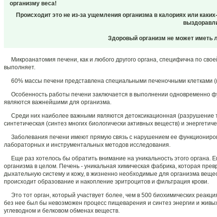
организму веса!
Происходит это не из-за ущемления организма в калориях или каких-
выздоравли
Здоровый организм не может иметь л
Микроанатомия печени, как и любого другого органа, специфична по своей
выполняет.
60% массы печени представлена специальными печеночными клетками (геп
Особенность работы печени заключается в выполнении одновременно фу
являются важнейшими для организма.
Среди них наиболее важными являются детоксикационная (разрушение ток
синтетическая (синтез многих биологически активных веществ) и энергетич
Заболевания печени имеют прямую связь с нарушением ее функционирова
лабораторных и инструментальных методов исследования.
Еще раз хотелось бы обратить внимание на уникальность этого органа. Е
организма в целом. Печень - уникальная химическая фабрика, которая пре
дыхательную систему и кожу, в жизненно необходимые для организма вещес
происходит образование и накопление эритроцитов и фильтрация крови.
Это тот орган, который участвует более, чем в 500 биохимических реакц
без нее был бы невозможен процесс пищеварения и синтез энергии и живых
углеводном и белковом обменах веществ.