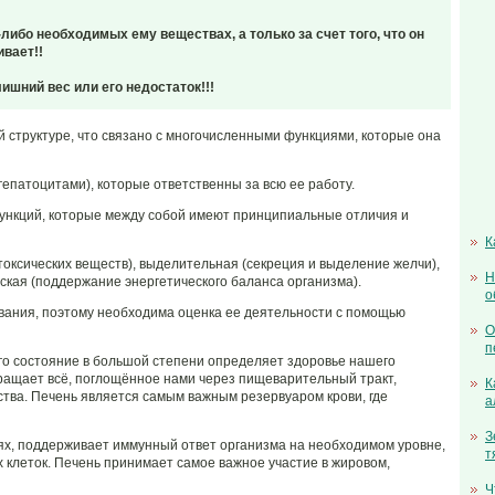
либо необходимых ему веществах, а только за счет того, что он
вает!!
ишний вес или его недостаток!!!
 структуре, что связано с многочисленными функциями, которые она
атоцитами), которые ответственны за всю ее работу.
нкций, которые между собой имеют принципиальные отличия и
К
сических веществ), выделительная (секреция и выделение желчи),
Н
еская (поддержание энергетического баланса организма).
о
ния, поэтому необходима оценка ее деятельности с помощью
О
п
го состояние в большой степени определяет здоровье нашего
вращает всё, поглощённое нами через пищеварительный тракт,
К
тва. Печень является самым важным резервуаром крови, где
а
З
иях, поддерживает иммунный ответ организма на необходимом уровне,
т
 клеток. Печень принимает самое важное участие в жировом,
Ч