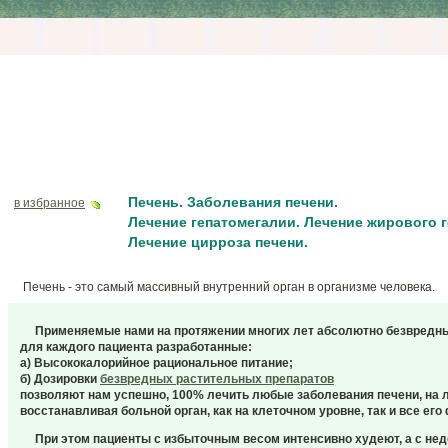
Печень. Заболевания печени.
в избранное
Лечение гепатомегалии. Лечение жирового г
Лечение цирроза печени.
Печень - это самый массивный внутренний орган в организме человека.
Применяемые нами на протяжении многих лет абсолютно безвредн
для каждого пациента разработанные:
а) Высококалорийное рациональное питание;
б) Дозировки
безвредных растительных препаратов
позволяют нам успешно, 100% лечить любые заболевания печени, на л
восстанавливая больной орган, как на клеточном уровне, так и все ег
При этом пациенты с избыточным весом интенсивно худеют, а с не