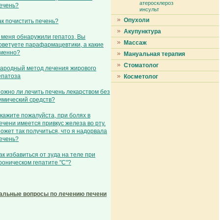
атеросклероз
ечень?
инсульт
Опухоли
ак почистить печень?
Акупунктура
 меня обнаружили гепатоз, Вы
Массаж
оветуете парафармацевтики, а какие
менно?
Мануальная терапия
Стоматолог
ародный метод лечения жирового
епатоза
Косметолог
ожно ли лечить печень лекарством без
имический средств?
кажите пожалуйста, при болях в
ечени имеется привкус железа во рту.
ожет так получиться, что я надорвала
ечень?
ак избавиться от зуда на теле при
роническом гепатите "С"?
альные вопросы по лечению печени