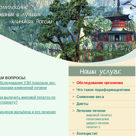
ШИ ВОПРОСЫ:
бследования УЗИ показали эхо-
Обследование организма
ризнаки изменений печени
Что такое парафармацевтики
Снижение веса
ак вылечить жировой гепатоз по
нтернету?
Диеты
Лечение печени
индром жильбера и его лечение
жировой гепатоз
гепатомегалия
цирроз печени
гепатит с
Холецистит