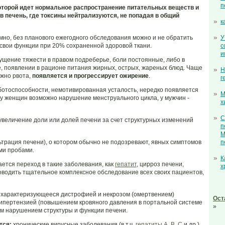
п
 которой идет нормальное распространение питательных веществ и
 в печень, где токсины нейтрализуются, не попадая в общий
к
о, без планового ежегодного обследования можно и не обратить
У
 свои функции при 20% сохраненной здоровой ткани.
с
и
щение тяжести в правом подреберье, боли постоянные, либо в
е, появлении в рационе питания жирных, острых, жареных блюд. Чаще
Н
ожно рвота,
появляется и прогрессирует ожирение
.
г
отоспособности, немотивированная усталость, нередко появляется
М
, у женщин возможно нарушение менструального цикла, у мужчин -
х
С
увеличение доли или долей печени за счет структурных изменений
п
М
трация печени), о котором обычно не подозревают, явных симптомов
п
ми пробами.
К
ется переход в такие заболевания, как
гепатит
, цирроз печени,
х
оводить тщательное комплексное обследование всех своих пациентов,
 характеризующееся дистрофией и некрозом (омертвением)
Ост
гипертензией (повышением кровяного давления в портальной системе
»
м нарушением структуры и функции печени.
тся:
хронические вирусные заболевания (в т.ч.
гепатиты А, В, С
и др.),