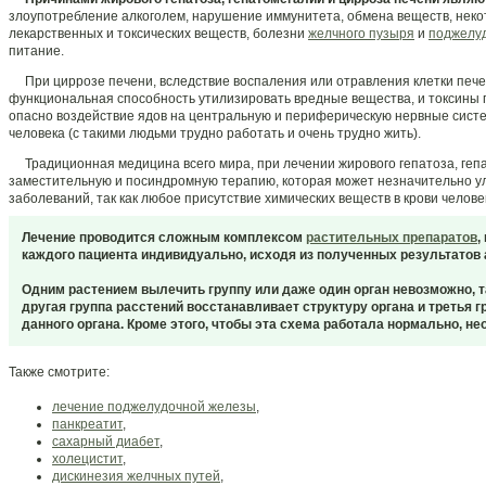
злоупотребление алкоголем, нарушение иммунитета, обмена веществ, нек
лекарственных и токсических веществ, болезни
желчного пузыря
и
поджелу
питание.
При циррозе печени, вследствие воспаления или отравления клетки пече
функциональная способность утилизировать вредные вещества, и токсины п
опасно воздействие ядов на центральную и периферическую нервные систем
человека (с такими людьми трудно работать и очень трудно жить).
Традиционная медицина всего мира, при лечении жирового гепатоза, гепа
заместительную и посиндромную терапию, которая может незначительно ул
заболеваний, так как любое присутствие химических веществ в крови челов
Лечение проводится сложным комплексом
растительных препаратов
,
каждого пациента индивидуально, исходя из полученных результатов 
Одним растением вылечить группу или даже один орган невозможно, т
другая группа расстений восстанавливает структуру органа и третья
данного органа. Кроме этого, чтобы эта схема работала нормально, 
Также смотрите:
лечение поджелудочной железы
,
панкреатит
,
сахарный диабет
,
холецистит
,
дискинезия желчных путей
,