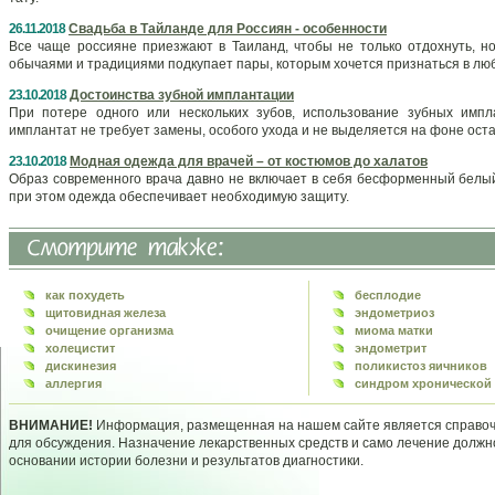
26.11.2018
Свадьба в Тайланде для Россиян - особенности
Все чаще россияне приезжают в Таиланд, чтобы не только отдохнуть, 
обычаями и традициями подкупает пары, которым хочется признаться в лю
23.10.2018
Достоинства зубной имплантации
При потере одного или нескольких зубов, использование зубных имп
имплантат не требует замены, особого ухода и не выделяется на фоне оста
23.10.2018
Модная одежда для врачей – от костюмов до халатов
Образ современного врача давно не включает в себя бесформенный белый
при этом одежда обеспечивает необходимую защиту.
как похудеть
бесплодие
щитовидная железа
эндометриоз
очищение организма
миома матки
холецистит
эндометрит
дискинезия
поликистоз яичников
аллергия
синдром хронической 
ВНИМАНИЕ!
Информация, размещенная на нашем сайте является справочн
для обсуждения. Назначение лекарственных средств и само лечение долж
основании истории болезни и результатов диагностики.