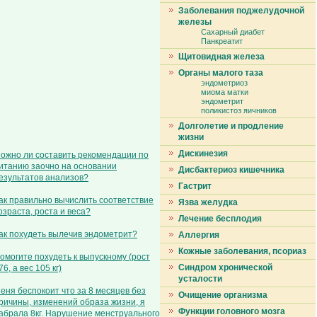
Заболевания поджелудочной
железы
Сахарный диабет
Панкреатит
Щитовидная железа
Органы малого таза
эндометриоз
миома матки
эндометрит
поликистоз яичников
Долголетие и продление
жизни
Дискинезия
ожно ли составить рекомендации по
итанию заочно на основании
Дисбактериоз кишечника
езультатов анализов?
Гастрит
ак правильно вычислить соответствие
Язва желудка
озраста, роста и веса?
Лечение бесплодия
ак похудеть вылечив эндометрит?
Аллергия
Кожные заболевания, псориаз
омогите похудеть к выпускному (рост
Синдром хронической
76, а вес 105 кг)
усталости
еня беспокоит что за 8 месяцев без
Очищение организма
ричины, изменений образа жизни, я
Функции головного мозга
абрала 8кг. Нарушение менструального