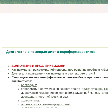
Долголетие с помощью диет и парафармацевтиков
ДОЛГОЛЕТИЕ И ПРОДЛЕНИЕ ЖИЗНИ
Как похудеть - высококвалифицированное решение проблем избыт
Диеты для похудения - как похудеть и сколько это стоит?
Стопроцентное высокоэффективное лечение без оперативного вм
антибиотиков:
бесплодия
;
заболеваний желудочно-кишечного тракта,
поджелудочной ж
диффузные изменения печени и поджелудочной железы,
цир
двенадцатиперстной кишки
и др.);
холецистита
;
дискинезии желчевыводящих путей
;