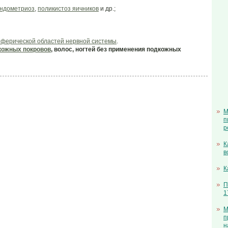
ндометриоз
,
поликистоз яичников
и др.;
риферической областей нервной системы
.
кожных покровов
, волос, ногтей без применения подкожных
М
п
р
К
в
К
П
1
М
п
н