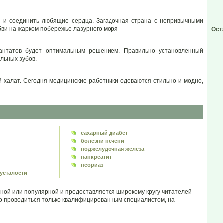
но и соединить любящие сердца. Загадочная страна с непривычными
бви на жарком побережье лазурного моря
Ост
лантатов будет оптимальным решением. Правильно установленный
льных зубов.
 халат. Сегодня медицинские работники одеваются стильно и модно,
сахарный диабет
болезни печени
поджелудочная железа
панкреатит
псориаз
усталости
ой или популярной и предоставляется широкому кругу читателей
но проводиться только квалифицированным специалистом, на