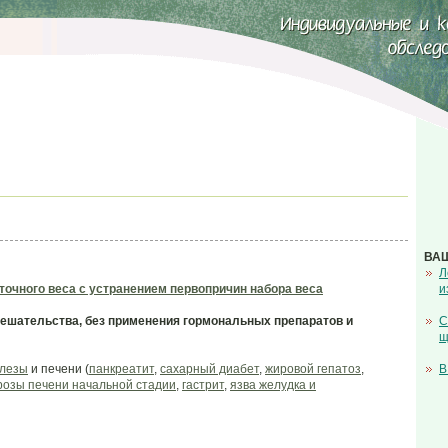
ВА
Л
очного веса с устранением первопричин набора веса
и
ешательства, без применения гормональных препаратов и
С
щ
елезы
и печени (
панкреатит
,
сахарный диабет
,
жировой гепатоз
,
В
розы печени начальной стадии
,
гастрит
,
язва желудка и