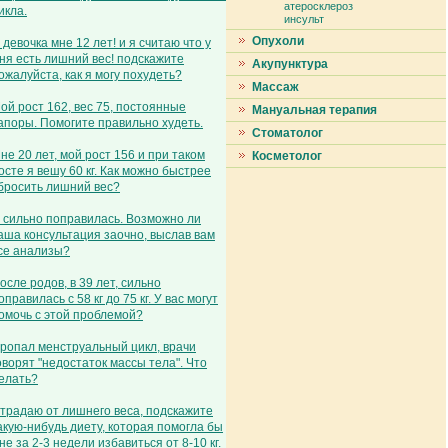
атеросклероз
икла.
инсульт
Опухоли
 девочка мне 12 лет! и я считаю что у
ня есть лишний вес! подскажите
Акупунктура
ожалуйста, как я могу похудеть?
Массаж
ой рост 162, вес 75, постоянные
Мануальная терапия
апоры. Помогите правильно худеть.
Стоматолог
не 20 лет, мой рост 156 и при таком
Косметолог
осте я вешу 60 кг. Как можно быстрее
бросить лишний вес?
 сильно поправилась. Возможно ли
аша консультация заочно, выслав вам
се анализы?
осле родов, в 39 лет, сильно
оправилась с 58 кг до 75 кг. У вас могут
омочь с этой проблемой?
ропал менструальный цикл, врачи
оворят "недостаток массы тела". Что
елать?
традаю от лишнего веса, подскажите
акую-нибудь диету, которая помогла бы
не за 2-3 недели избавиться от 8-10 кг.