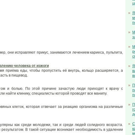
ц
Я
м
п
М
з
М
р
р, они исправляют прикус, занимаются лечением кариеса, пульпита,
с
влению человека от изжоги
Я
мя приёма еды, чтобы пропустить её внутрь, кольцо расширяется, а
в
пасть в пищевод.
в
П
том и болью. По этой причине зачастую люди приходят к врачу с
п
сли найти клинику, специалисты которой проводят все манипу.
п
П
вяных клеток, которая отвечает за реакцию организма на различные
г
д
С
улярны как среди молодежи, так и среди людей солидного возраста.
к
результатом. В такой ситуации возникает необходимость в удалении
м