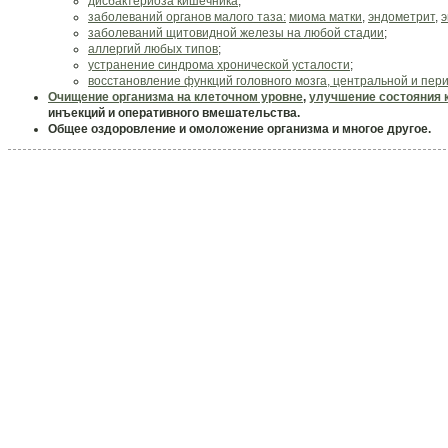
дисбактериоза кишечника
;
заболеваний органов малого таза:
миома матки
,
эндометрит
,
э
заболеваний щитовидной железы на любой стадии
;
аллергий любых типов
;
устранение синдрома хронической усталости
;
восстановление функций головного мозга, центральной и пе
Очищение организма на клеточном уровне
,
улучшение состояния 
инъекций и оперативного вмешательства.
Общее оздоровление и омоложение организма и многое другое.