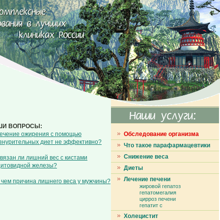
ШИ ВОПРОСЫ:
ечение ожирения с помощью
Обследование организма
знурительных диет не эффективно?
Что такое парафармацевтики
Снижение веса
вязан ли лишний вес с кистами
итовидной железы?
Диеты
Лечение печени
 чем причина лишнего веса у мужчины?
жировой гепатоз
гепатомегалия
цирроз печени
гепатит с
Холецистит