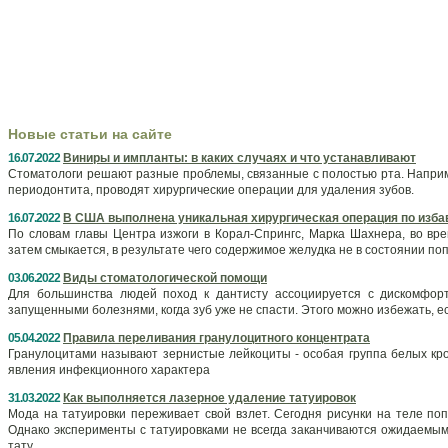
Новые статьи на сайте
16.07.2022
Виниры и импланты: в каких случаях и что устанавливают
Стоматологи решают разные проблемы, связанные с полостью рта. Наприме
периодонтита, проводят хирургические операции для удаления зубов.
16.07.2022
В США выполнена уникальная хирургическая операция по изба
По словам главы Центра изжоги в Корал-Спрингс, Марка Шахнера, во вре
затем смыкается, в результате чего содержимое желудка не в состоянии по
03.06.2022
Виды стоматологической помощи
Для большинства людей поход к дантисту ассоциируется с дискомфор
запущенными болезнями, когда зуб уже не спасти. Этого можно избежать, е
05.04.2022
Правила переливания гранулоцитного концентрата
Гранулоцитами называют зернистые лейкоциты - особая группа белых кро
явления инфекционного характера
31.03.2022
Как выполняется лазерное удаление татуировок
Мода на татуировки переживает свой взлет. Сегодня рисунки на теле поп
Однако эксперименты с татуировками не всегда заканчиваются ожидаемым 
тату.