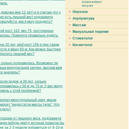
атеросклероз
икла.
инсульт
Опухоли
 девочка мне 12 лет! и я считаю что у
ня есть лишний вес! подскажите
Акупунктура
ожалуйста, как я могу похудеть?
Массаж
ой рост 162, вес 75, постоянные
Мануальная терапия
апоры. Помогите правильно худеть.
Стоматолог
не 20 лет, мой рост 156 и при таком
Косметолог
осте я вешу 60 кг. Как можно быстрее
бросить лишний вес?
 сильно поправилась. Возможно ли
аша консультация заочно, выслав вам
се анализы?
осле родов, в 39 лет, сильно
оправилась с 58 кг до 75 кг. У вас могут
омочь с этой проблемой?
ропал менструальный цикл, врачи
оворят "недостаток массы тела". Что
елать?
традаю от лишнего веса, подскажите
акую-нибудь диету, которая помогла бы
не за 2-3 недели избавиться от 8-10 кг.