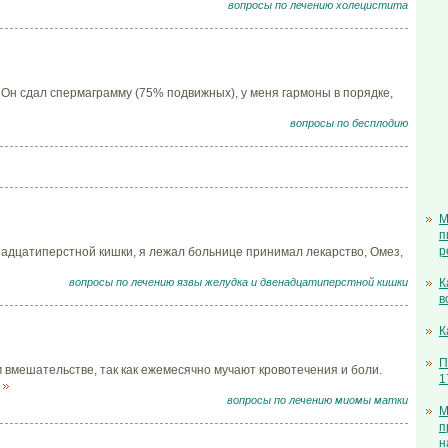
вопросы по лечению холецистита
 Он сдал спермаграмму (75% подвижных), у меня гармоны в порядке,
вопросы по бесплодию
М
п
р
надцатиперстной кишки, я лежал больнице принимал лекарство, Омез,
вопросы по лечению язвы желудка и двенадцатиперстной кишки
К
в
К
П
 вмешательстве, так как ежемесячно мучают кровотечения и боли.
1
.
вопросы по лечению миомы матки
М
п
н