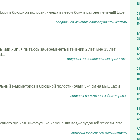
ц
орт в брюшной полости, иногда в левом боку, в районе печени!!! Еще
Я
м
вопросы по лечению поджелудочной железы
п
М
з
М
 или УЗИ. я пытаюсь забеременеть в течении 2 лет. мне 35 лет.
р
...
с
вопросы по обследованию организма
Я
в
в
альный эндометриоз в брюшной полости (очаги 3х4 см на мышцах и
П
п
вопросы по лечению эндометриоза
п
П
г
д
желчного пузыря. Диффузные изменения поджелудочной железы. Что
С
вопросы по лечению холецистита
к
м