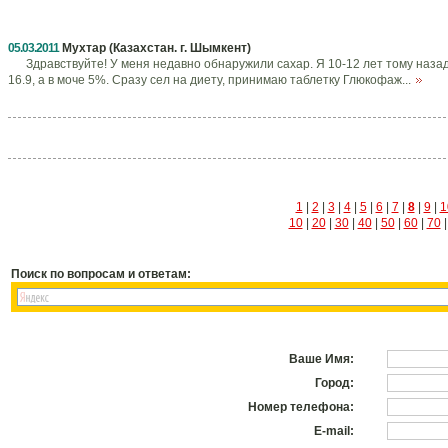
05.03.2011
Мухтар (Казахстан. г. Шымкент)
Здравствуйте! У меня недавно обнаружили сахар. Я 10-12 лет тому наза
16.9, а в моче 5%. Сразу сел на диету, принимаю таблетку Глюкофаж...
1
|
2
|
3
|
4
|
5
|
6
|
7
|
8
|
9
|
1
10
|
20
|
30
|
40
|
50
|
60
|
70
Поиск по вопросам и ответам:
Ваше Имя:
Город:
Номер телефона:
E-mail: