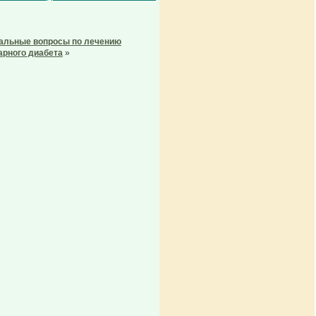
альные вопросы по лечению
арного диабета
»