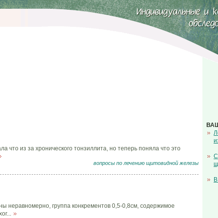
ВА
Л
и
ла что из за хронического тонзиллита, но теперь поняла что это
С
вопросы по лечению щитовидной железы
щ
В
ны неравномерно, группа конкрементов 0,5-0,8см, содержимое
ог...