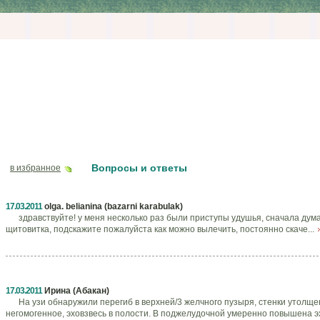
Вопросы и ответы
в избранное
17.03.2011
olga. belianina (bazarni karabulak)
здравствуйте! у меня несколько раз были приступы удушья, сначала дума
щитовитка, подскажите пожалуйста как можно вылечить, постоянно скаче...
17.03.2011
Ирина (Абакан)
На узи обнаружили перегиб в верхней/3 желчного пузыря, стенки утолще
негомогенное, эховзвесь в полости. В поджелудочной умеренно повышена эх