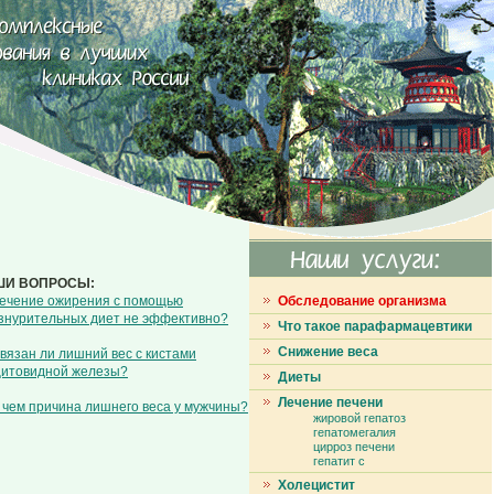
ШИ ВОПРОСЫ:
ечение ожирения с помощью
Обследование организма
знурительных диет не эффективно?
Что такое парафармацевтики
Снижение веса
вязан ли лишний вес с кистами
итовидной железы?
Диеты
Лечение печени
 чем причина лишнего веса у мужчины?
жировой гепатоз
гепатомегалия
цирроз печени
гепатит с
Холецистит