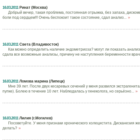
16.03.2011
Ринат (Москва)
Добрый вечер, такая проблема, постоянная отрыжка, без запаха, дискомф
боли под сердцем!!! Очень беспокоит такое состояние, сдал анализ...
16.03.2011
Света (Владивосток)
Как можно определить наличие эндометриоза? могут ли показать анализы
сдала все возможные анализы, причину не наступления беременности врачи
16.03.2011
Ломова марина (Липецк)
Мне 39 лет. После двух кесаревых сечений у меня развился экстрагенит
пупке). Болею в течение 10 лет. Наблюдалась у гинеколога, но серьёзно...
16.03.2011
Лилия (г.Могилев)
Посоветуйте. У меня признаки хронического холецистита. Дисканезия 
делать?