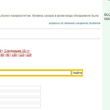
Ост
д болел панкреатитом. Уровень сахара в крови когда обнаружили было
сах
вопросы по лечению сахарного диабета
0
|
Следующие 10 >>
|
80
|
90
|
100
|
110
|
120