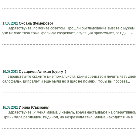
17.03.2011
Оксана (Кемерово)
Здравствуйте, помогите советом. Прошли обследование вместе с мужем.
узи малого таза тоже, фоликул созревает, овуляция происходит, вот ди...
16.03.2011
Сусариев Алихан (сургут)
здравствуйте скажите мне пожалуйста, каким средством лечить язву две
салофальк, ципралёт и еще были но я щас не помню, чтобы вы посовет...
16.03.2011
Ирина (Сызрань)
Здравствуйте! У меня миома 8 недель, врачи настаивают на оперативном
Принимала регивидон, индинол, но безрезультатно, миома находится на в..