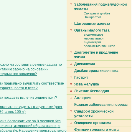
Заболевания поджелудочной
железы
Сахарный диабет
Панкреатит
Щитовидная железа
Органы малого таза
эндометриоз
миома матки
эндометрит
поликистоз яичников
Долголетие и продление
жизни
Дискинезия
ожно ли составить рекомендации по
итанию заочно на основании
Дисбактериоз кишечника
езультатов анализов?
Гастрит
ак правильно вычислить соответствие
Язва желудка
озраста, роста и веса?
Лечение бесплодия
ак похудеть вылечив эндометрит?
Аллергия
Кожные заболевания, псориаз
омогите похудеть к выпускному (рост
Синдром хронической
76, а вес 105 кг)
усталости
еня беспокоит что за 8 месяцев без
Очищение организма
ричины, изменений образа жизни, я
Функции головного мозга
абрала 8кг. Нарушение менструального